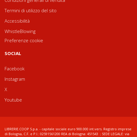
Condizioni generali di vendita
Termini di utilizzo del sito
Accessibilità
WhistleBlowing
Preferenze cookie
SOCIAL
Facebook
Instagram
X
Youtube
LIBRERIE.COOP S.p.a. - capitale sociale euro 900.000 int.vers. Registro imprese
di Bologna, C.F. e P.I.: 02591561200 REA di Bologna: 451543 ; SEDE LEGALE: via