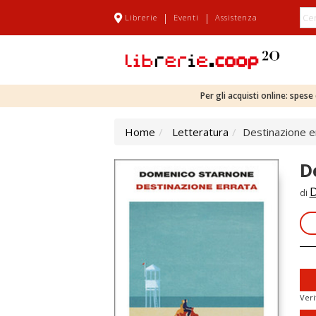
|
|
Librerie
Eventi
Assistenza
Per gli acquisti online: spes
Home
Letteratura
Destinazione e
D
D
di
Veri