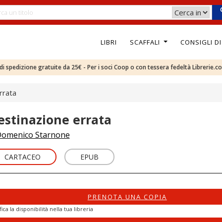
LIBRI
SCAFFALI
CONSIGLI D
e di spedizione gratuite da 25€ - Per i soci Coop o con tessera fedeltà Librerie.c
rrata
estinazione errata
omenico Starnone
CARTACEO
EPUB
PRENOTA UNA COPIA
fica la disponibilità nella tua libreria