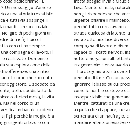
ro cosa desideriamo? E
ggio d'amore destinato a
eri? Un messaggio d'amore
a collega, seria, affidabile,
zio a una storia irresistibile
o ama e da tempo. Sarebbe
ca e tuttavia sospinge il
 sufficiente un'esitazione
armanti. L'errore iniziale,
 del protagonista si faccia
. Nel giro di pochi giorni un
tà nuova. Di colpo Claudia è
re di tre figli piccoli,
essere semplicemente una
ratto con cui ha sempre
affascinante, complessa,
o una compagna di lavoro. Il
ze, sarcasmi, affermazioni
ere realizzato. Domenico
piti di passione, pretese
lla sua esplorazione della
o decidendolo ogni momento
e di sofferenze, una sintesi
uello che non avrebbe mai
 umano. L'uomo che racconta
, elegante, che finge di
 sceneggiatore. È sposato da
tinazione errata" ci parla di
igente, bella, soddisfatta del
gusci d'uovo, del peso
piccolo di dieci mesi), la vita
 pensieri e azioni minime.
. Ma nel corso di un
e narrativa, assistiamo
verifica un banale incidente.
ente, come la preparazione
i figli perché la moglie è a
o conto di quanto sia facile
gi urgenti di lavoro con
mandare all'aria un'esistenza