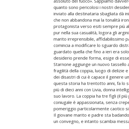
assoluto del fuoco». Sappiamo davve
fretta sbaglia: invia a Claudia un messa
quanto sono pericolosi i nostri desid
Livia. Niente di male, naturalmente, se l
inviato alla destinataria sbagliata dà ini
non gli rispondesse che anche lei l
che non abbandona mai la tonalità ironi
urgente chiarire il malinteso, e invece è
protagonista verso esiti sempre più all
perché tutto corra avanti e nella mente
pur nella sua casualità, logora gli argini
strada qualcosa di latente, una possibili
marito irreprensibile, affidabilissimo pad
vista sotto una luce diversa, smette di 
comincia a modificare lo sguardo dist
compagna di lavoro e diventa una donna 
guardato quella che fino a ieri era sol
capace di «scatti nervosi, insofferen
desiderio prende forma, esige di ess
nette e negazioni altrettanto nette, em
Starnone aggiunge un nuovo tassello a
irragionevoli». Senza averlo deciso - 
fragilità della coppia, luogo di delizie 
- il protagonista si ritrova a fare q
dei disastri di cui è capace il genere
pensato di fare. Con un passo lieve
questa storia ha trentotto anni, fa lo
ignorare l'abisso su cui procede, "Des
più di dieci anni con Livia, donna intell
come le nostre certezze siano 
suo lavoro. La coppia ha tre figli (il più 
insopportabile che generano a volte
coniugale è appassionata, senza crepe
Mentre, catturati da una crescente tension
pomeriggio particolarmente caotico si 
a quella che ci appare, inesorabilm
Il giovane marito e padre sta badando a
scriteriata di un naufragio, ci rendiam
un convegno, e intanto scambia messag