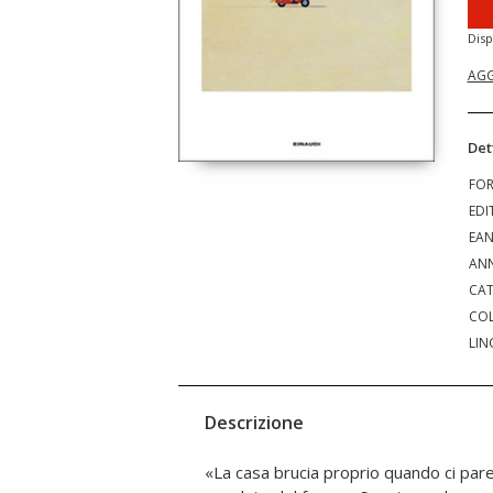
Disp
AGG
Det
FO
EDI
EA
ANN
CAT
COL
LIN
Descrizione
«La casa brucia proprio quando ci pare 
Claudia, la collega con cui scrive scenegg