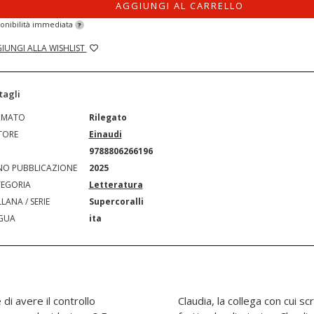
AGGIUNGI AL CARRELLO
onibilità immediata
?
IUNGI ALLA WISHLIST
tagli
RMATO
Rilegato
TORE
Einaudi
N
9788806266196
O PUBBLICAZIONE
2025
EGORIA
Letteratura
LANA / SERIE
Supercoralli
GUA
ita
di avere il controllo
iature per la tv. Nella