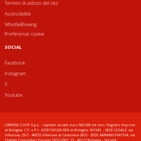
Termini di utilizzo del sito
Accessibilità
WhistleBlowing
Preferenze cookie
SOCIAL
Facebook
Instagram
X
Youtube
LIBRERIE.COOP S.p.a. - capitale sociale euro 900.000 int.vers. Registro imprese
di Bologna, C.F. e P.I.: 02591561200 REA di Bologna: 451543 ; SEDE LEGALE: via
Villanova, 29/7 - 40055 Villanova di Castenaso (BO) - SEDE AMMINISTRATIVA: via
Trattati Comunitari Europei 1957-2007, 13 - 40127 Bologna - Società