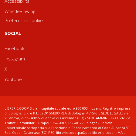
Accessibilità
WhistleBlowing
Preferenze cookie
SOCIAL
Facebook
Instagram
X
Youtube
LIBRERIE.COOP S.p.a. - capitale sociale euro 900.000 int.vers. Registro imprese
di Bologna, C.F. e P.I.: 02591561200 REA di Bologna: 451543 ; SEDE LEGALE: via
Villanova, 29/7 - 40055 Villanova di Castenaso (BO) - SEDE AMMINISTRATIVA: via
Trattati Comunitari Europei 1957-2007, 13 - 40127 Bologna - Società
unipersonale sottoposta alla Direzione e Coordinamento di Coop Alleanza 3.0
Soc. Coop., Castenaso (BO) PEC: libreriecoopspa@pec.librerie.coop.it MAIL: