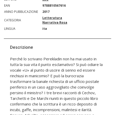
EAN
9788810567616
ANNO PUBBLICAZIONE
2017
Letteratura
CATEGORIA
Narrativa Rosa
LINGUA
ita
Descrizione
Perché lo scrivano Perekladin non ha mai usato in
tutta la sua vita il punto esclamativo? Si può odiare la
vocale «U» al punto di uscire di senno ed essere
rinchiusi in manicomio? E può la burocrazia
trasformare la banale richiesta di un ufficio postale
periferico in un caso aggrovigliato che coinvolge
persino il ministro? I tre brevi racconti di Cechov,
Tarchetti e De Marchi riuniti in questo piccolo libro
confermano che la scrittura è un ricco deposito di
incubi, gaffe, incomprensioni, malintesi e ilarità.