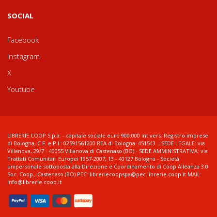
SOCIAL
Facebook
Instagram
X
Youtube
LIBRERIE.COOP S.p.a. - capitale sociale euro 900.000 int.vers. Registro imprese
di Bologna, C.F. e P.I.: 02591561200 REA di Bologna: 451543 ; SEDE LEGALE: via
Villanova, 29/7 - 40055 Villanova di Castenaso (BO) - SEDE AMMINISTRATIVA: via
Trattati Comunitari Europei 1957-2007, 13 - 40127 Bologna - Società
unipersonale sottoposta alla Direzione e Coordinamento di Coop Alleanza 3.0
Soc. Coop., Castenaso (BO) PEC: libreriecoopspa@pec.librerie.coop.it MAIL:
info@librerie.coop.it