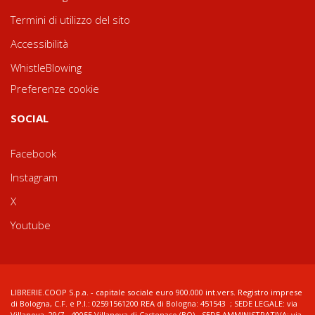
Termini di utilizzo del sito
Accessibilità
WhistleBlowing
Preferenze cookie
SOCIAL
Facebook
Instagram
X
Youtube
LIBRERIE.COOP S.p.a. - capitale sociale euro 900.000 int.vers. Registro imprese
di Bologna, C.F. e P.I.: 02591561200 REA di Bologna: 451543 ; SEDE LEGALE: via
Villanova, 29/7 - 40055 Villanova di Castenaso (BO) - SEDE AMMINISTRATIVA: via