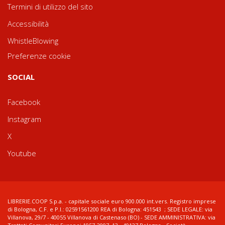
Termini di utilizzo del sito
Accessibilità
WhistleBlowing
Preferenze cookie
SOCIAL
Facebook
Instagram
X
Youtube
LIBRERIE.COOP S.p.a. - capitale sociale euro 900.000 int.vers. Registro imprese
di Bologna, C.F. e P.I.: 02591561200 REA di Bologna: 451543 ; SEDE LEGALE: via
Villanova, 29/7 - 40055 Villanova di Castenaso (BO) - SEDE AMMINISTRATIVA: via