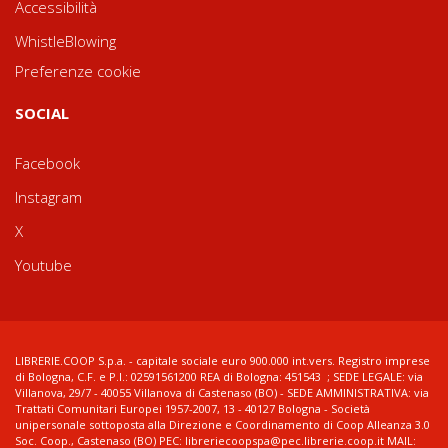
Accessibilità
WhistleBlowing
Preferenze cookie
SOCIAL
Facebook
Instagram
X
Youtube
LIBRERIE.COOP S.p.a. - capitale sociale euro 900.000 int.vers. Registro imprese
di Bologna, C.F. e P.I.: 02591561200 REA di Bologna: 451543 ; SEDE LEGALE: via
Villanova, 29/7 - 40055 Villanova di Castenaso (BO) - SEDE AMMINISTRATIVA: via
Trattati Comunitari Europei 1957-2007, 13 - 40127 Bologna - Società
unipersonale sottoposta alla Direzione e Coordinamento di Coop Alleanza 3.0
Soc. Coop., Castenaso (BO) PEC: libreriecoopspa@pec.librerie.coop.it MAIL: