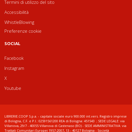
Termini di utilizzo del sito
Accessibilità
WhistleBlowing
Preferenze cookie
SOCIAL
Facebook
Instagram
X
Youtube
LIBRERIE.COOP S.p.a. - capitale sociale euro 900.000 int.vers. Registro imprese
di Bologna, C.F. e P.I.: 02591561200 REA di Bologna: 451543 ; SEDE LEGALE: via
Villanova, 29/7 - 40055 Villanova di Castenaso (BO) - SEDE AMMINISTRATIVA: via
Trattati Comunitari Europei 1957-2007, 13 - 40127 Bologna - Società