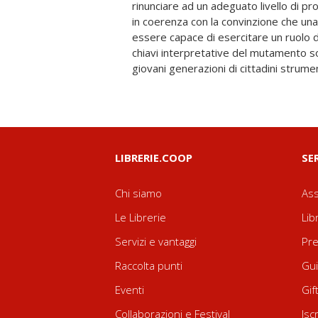
rinunciare ad un adeguato livello di pr
concetti e gli strumenti tradizionalment
in coerenza con la convinzione che un
la società. Con il ricco ventaglio di contr
essere capace di esercitare un ruolo di c
tomi del manuale, i curatori e gli au
chiavi interpretative del mutamento soci
analitico in sintonia con una loro c
giovani generazioni di cittadini strume
LIBRERIE.COOP
SE
Chi siamo
Ass
Le Librerie
Lib
Servizi e vantaggi
Pre
Raccolta punti
Gui
Eventi
Gif
Collaborazioni e Festival
Isc