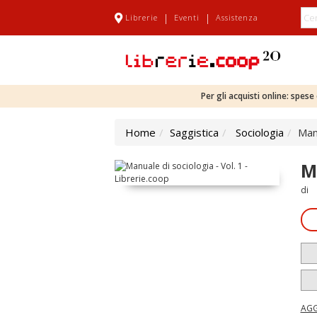
|
|
Librerie
Eventi
Assistenza
Per gli acquisti online: spes
Home
Saggistica
Sociologia
Manu
M
di
AGG