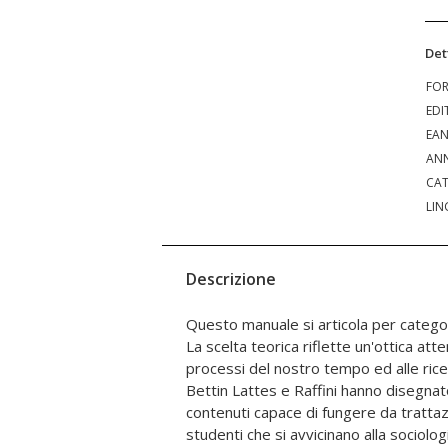
Det
FO
EDI
EA
ANN
CAT
LIN
Descrizione
Questo manuale si articola per categor
partecipare attivamente alla costruzio
La scelta teorica riflette un'ottica att
di un mondo più giusto e più libero. La soc
processi del nostro tempo ed alle ricer
del mutamento, si confronta oggi c
Bettin Lattes e Raffini hanno disegna
caratterizzano la società tardo-moder
contenuti capace di fungere da trattazi
l'individualizzazione. Si tratta di proces
studenti che si avvicinano alla sociolo
sociologo una nuova sfida, invitandolo a r