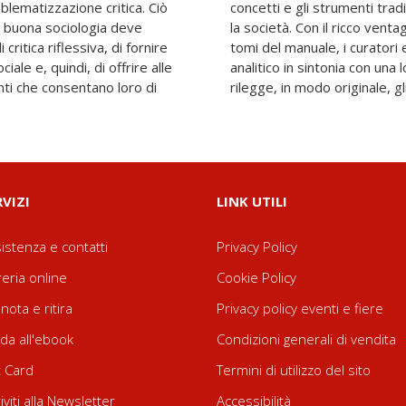
oblematizzazione critica. Ciò
e utilizzati per interpretare
a buona sociologia deve
ibuti che compongono i due
ritica riflessiva, di fornire
tori propongono un progetto
ale e, quindi, di offrire alle
oncezione di sociologia che
nti che consentano loro di
rilegge, in modo originale, g
RVIZI
LINK UTILI
istenza e contatti
Privacy Policy
reria online
Cookie Policy
nota e ritira
Privacy policy eventi e fiere
da all'ebook
Condizioni generali di vendita
t Card
Termini di utilizzo del sito
riviti alla Newsletter
Accessibilità