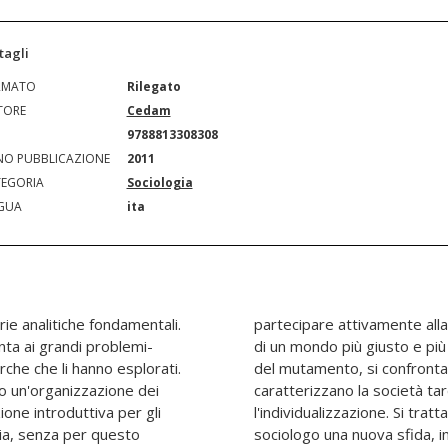
tagli
RMATO
Rilegato
TORE
Cedam
N
9788813308308
O PUBBLICAZIONE
2011
EGORIA
Sociologia
GUA
ita
ie analitiche fondamentali.
ne razionale e responsabile
enta ai grandi problemi-
iologia, in quanto scienza
che che li hanno esplorati.
on i macro-mutamenti che
to un'organizzazione dei
na: la globalizzazione e
one introduttiva per gli
si che rappresentano per il
gia, senza per questo
ipensare criticamente i