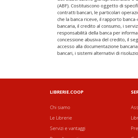
(ABF). Costituiscono oggetto di speci
massimo scoperto, le carte di credito e d
contratti bancari, le particolari operazi
illegittimo, la rinegoziazione dei mut
che la banca riceve, il rapporto banca-
rapporto al fallimento e al diritto di famigl
bancaria, il credito al consumo, i servi
la collaborazione di 'addetti ai lavori', è un
responsabilità della banca per informaz
di pronta consultazione per studiosi del
concessione abusiva del credito, il segr
del diritto bancario alla ricerca di affi
accesso alla documentazione bancaria, 
bancari, i sistemi alternativi di risoluz
LIBRERIE.COOP
SE
Chi siamo
Ass
Le Librerie
Lib
Servizi e vantaggi
Pre