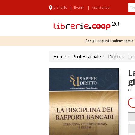
|
|
Librerie
Eventi
Assistenza
Per gli acquisti online: spes
Home
Professionale
Diritto
La 
L
g
di