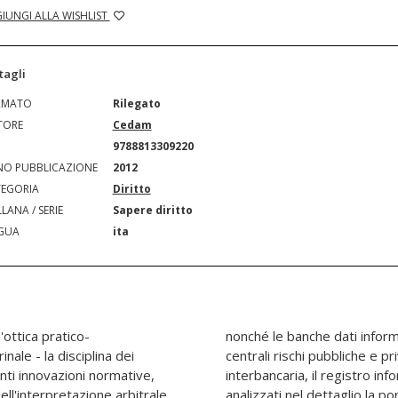
IUNGI ALLA WISHLIST
tagli
RMATO
Rilegato
TORE
Cedam
N
9788813309220
O PUBBLICAZIONE
2012
EGORIA
Diritto
LANA / SERIE
Sapere diritto
GUA
ita
'ottica pratico-
se creditizio (le
nale - la disciplina dei
la centrale di allarme
enti innovazioni normative,
dei protesti). Sono altresì
ell'interpretazione arbitrale
 del mutuo, la commissione di