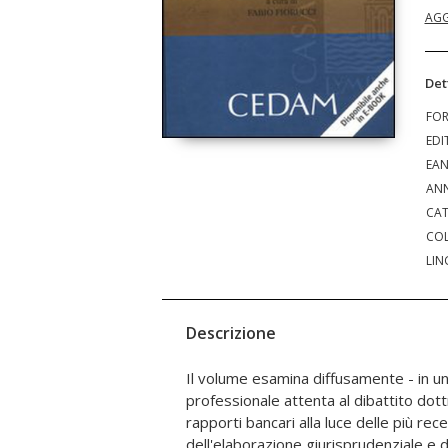
AGG
Det
FO
EDI
EA
ANN
CAT
COL
LIN
Descrizione
Il volume esamina diffusamente - in un
nonché le banche dati informative di interes
professionale attenta al dibattito dottri
centrali rischi pubbliche e private, 
rapporti bancari alla luce delle più rec
interbancaria, il registro informatico 
dell'elaborazione giurisprudenziale e d
analizzati nel dettaglio la portabilità