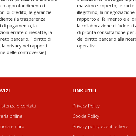
fico approfondimento i
i pagamento, il protesto
oni di credito, le garanzie
ui, i contratti bancari in
cliente (la trasparenza
ia. L'opera, realizzata con
zi di pagamento, la
o strumento completo e
ioni errate o inesatte, la
la materia e professionisti
eto bancario, il diritto di
dabili punti di riferimento
la privacy nei rapporti
operativi.
ione delle controversie)
RVIZI
LINK UTILI
istenza e contatti
Privacy Policy
reria online
Cookie Policy
nota e ritira
Privacy policy eventi e fiere