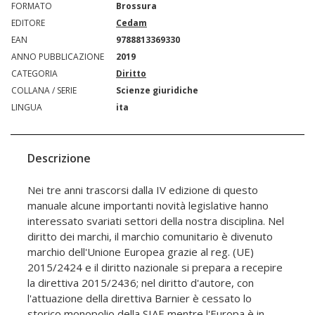
FORMATO
Brossura
EDITORE
Cedam
EAN
9788813369330
ANNO PUBBLICAZIONE
2019
CATEGORIA
Diritto
COLLANA / SERIE
Scienze giuridiche
LINGUA
ita
Descrizione
Nei tre anni trascorsi dalla IV edizione di questo
manuale alcune importanti novità legislative hanno
interessato svariati settori della nostra disciplina. Nel
diritto dei marchi, il marchio comunitario è divenuto
marchio dell'Unione Europea grazie al reg. (UE)
2015/2424 e il diritto nazionale si prepara a recepire
la direttiva 2015/2436; nel diritto d'autore, con
l'attuazione della direttiva Barnier è cessato lo
storico monopolio della SIAE mentre l'Europa è in