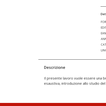
Det
FO
EDI
EA
ANN
CAT
LIN
Descrizione
Il presente lavoro vuole essere una 
esaustiva, introduzione allo studio de