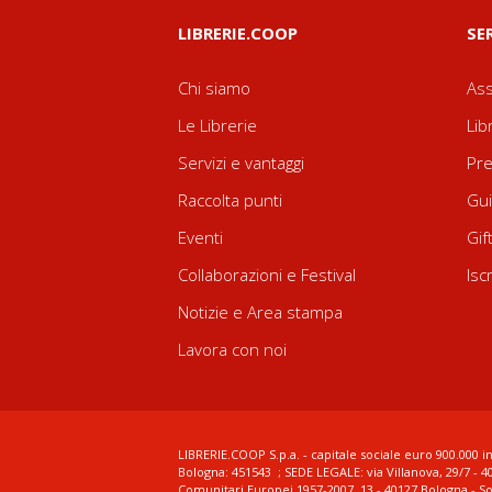
LIBRERIE.COOP
SE
Chi siamo
Ass
Le Librerie
Lib
Servizi e vantaggi
Pre
Raccolta punti
Gui
Eventi
Gif
Collaborazioni e Festival
Isc
Notizie e Area stampa
Lavora con noi
LIBRERIE.COOP S.p.a. - capitale sociale euro 900.000 in
Bologna: 451543 ; SEDE LEGALE: via Villanova, 29/7 - 4
Comunitari Europei 1957-2007, 13 - 40127 Bologna - S