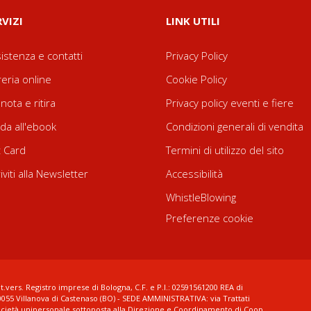
RVIZI
LINK UTILI
istenza e contatti
Privacy Policy
reria online
Cookie Policy
nota e ritira
Privacy policy eventi e fiere
da all'ebook
Condizioni generali di vendita
t Card
Termini di utilizzo del sito
riviti alla Newsletter
Accessibilità
WhistleBlowing
Preferenze cookie
t.vers. Registro imprese di Bologna, C.F. e P.I.: 02591561200 REA di
0055 Villanova di Castenaso (BO) - SEDE AMMINISTRATIVA: via Trattati
ocietà unipersonale sottoposta alla Direzione e Coordinamento di Coop