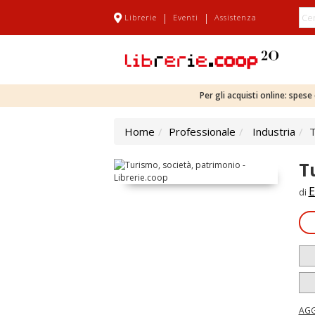
|
|
Librerie
Eventi
Assistenza
Per gli acquisti online: spes
Home
Professionale
Industria
T
T
E
di
AGG