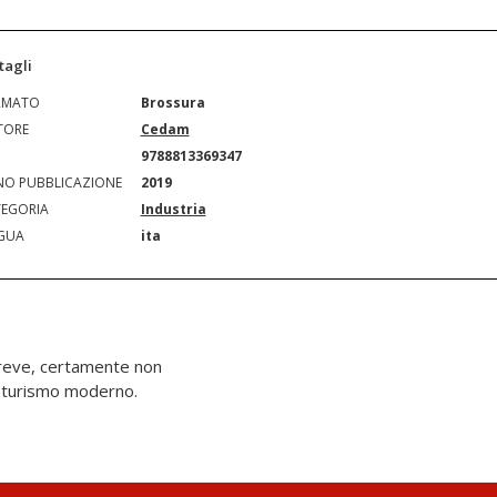
tagli
RMATO
Brossura
TORE
Cedam
N
9788813369347
O PUBBLICAZIONE
2019
EGORIA
Industria
GUA
ita
breve, certamente non
l turismo moderno.