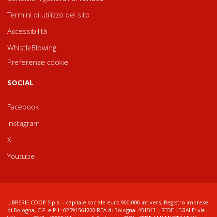
Termini di utilizzo del sito
Accessibilità
WhistleBlowing
Preferenze cookie
SOCIAL
Facebook
Instagram
X
Youtube
LIBRERIE.COOP S.p.a. - capitale sociale euro 900.000 int.vers. Registro imprese
di Bologna, C.F. e P.I.: 02591561200 REA di Bologna: 451543 ; SEDE LEGALE: via