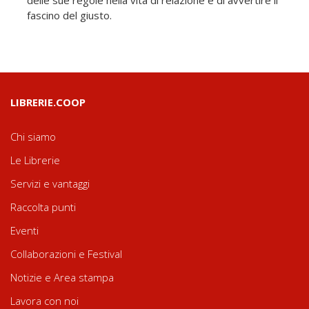
delle sue regole nella vita di relazione e di avvertire il
fascino del giusto.
LIBRERIE.COOP
Chi siamo
Le Librerie
Servizi e vantaggi
Raccolta punti
Eventi
Collaborazioni e Festival
Notizie e Area stampa
Lavora con noi