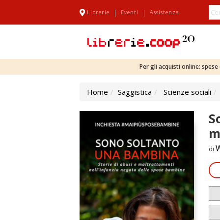
|
|
Librerie
Eventi
Assistenza
Per gli acquisti online: spes
Home
Saggistica
Scienze sociali
S
m
W
di