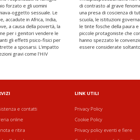
io forzato e gli uomini
 ad un'evoluzione verso
chiava-oggetto sessuale. Le
i interessati: la famiglia, la
, accadute in Africa, India,
e storie narrate emerge, tra
dove, a causa della povertà, la
ferenza, il coraggio di alcune
ne per i genitori vendere le
rifiuto al matrimonio forzato
nti gli effetti psico-fisici per
 imponendo il loro diritto ad
trette a sposarsi. L'impatto
essere considerate soltanto
fezioni gravi come l'HIV
RVIZI
LINK UTILI
istenza e contatti
Privacy Policy
reria online
Cookie Policy
nota e ritira
Privacy policy eventi e fiere