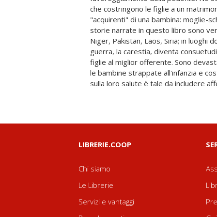
che costringono le figlie a un matrimon
di contrasto al grave fenomeno portino
"acquirenti" di una bambina: moglie-s
una presa di coscienza di tutti i soggett
storie narrate in questo libro sono vere
scuola, le istituzioni governative. Nell
Niger, Pakistan, Laos, Siria; in luoghi 
le tinte fosche della paura e della sof
guerra, la carestia, diventa consuetudi
piccole protagoniste che con il tenace 
figlie al miglior offerente. Sono devasta
hanno spezzato le convenzioni tribali,
le bambine strappate all'infanzia e cos
sulla loro salute è tale da includere af
LIBRERIE.COOP
SE
Chi siamo
Ass
Le Librerie
Lib
Servizi e vantaggi
Pre