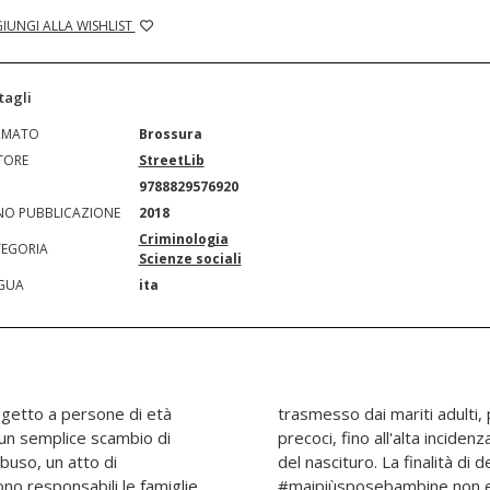
IUNGI ALLA WISHLIST
tagli
RMATO
Brossura
TORE
StreetLib
N
9788829576920
O PUBBLICAZIONE
2018
Criminologia
EGORIA
Scienze sociali
GUA
ita
etto a persone di età
 dovute alle gravidanze
 un semplice scambio di
 post-partum della madre e
buso, un atto di
ale dell'inchiesta
no responsabili le famiglie
ducia che le comuni azioni