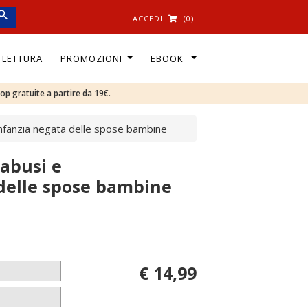
ACCEDI
(0)
I LETTURA
PROMOZIONI
EBOOK
oop gratuite a partire da 19€.
'infanzia negata delle spose bambine
 abusi e
 delle spose bambine
€ 14,99