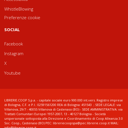
WhistleBlowing
Preferenze cookie
SOCIAL
Facebook
Instagram
X
Youtube
LIBRERIE.COOP S.p.a. - capitale sociale euro 900.000 int.vers. Registro imprese
di Bologna, C.F. e P.I.: 02591561200 REA di Bologna: 451543 ; SEDE LEGALE: via
Villanova, 29/7 - 40055 Villanova di Castenaso (BO) - SEDE AMMINISTRATIVA: via
Trattati Comunitari Europei 1957-2007, 13 - 40127 Bologna - Società
unipersonale sottoposta alla Direzione e Coordinamento di Coop Alleanza 3.0
Soc. Coop., Castenaso (BO) PEC: libreriecoopspa@pec.librerie.coop.it MAIL:
info@librerie.coop.it