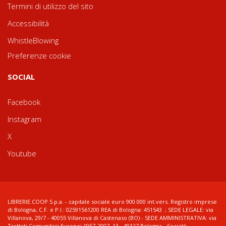
Termini di utilizzo del sito
Accessibilità
WhistleBlowing
Preferenze cookie
SOCIAL
Facebook
Instagram
X
Youtube
LIBRERIE.COOP S.p.a. - capitale sociale euro 900.000 int.vers. Registro imprese
di Bologna, C.F. e P.I.: 02591561200 REA di Bologna: 451543 ; SEDE LEGALE: via
Villanova, 29/7 - 40055 Villanova di Castenaso (BO) - SEDE AMMINISTRATIVA: via
Trattati Comunitari Europei 1957-2007, 13 - 40127 Bologna - Società