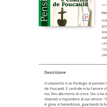
Det
FO
EDI
EA
ANN
CAT
COL
LIN
Descrizione
Il volumetto è un florilegio di pensieri t
diciamoci che siamo uno di quei picco
de Foucauld. È centrale in lui l'amore 
amato, per i quali egli è vissuto ed è 
noi, fino alla morte di croce. Dio ci ha
sangue per ognuno di noi! Che amore! 
chiamati a rispondere al suo amore: "E
amati!? Chi siamo noi, per essere trat
in gioia, in benedizioni, guardando la bo