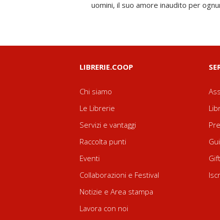
uomini, il suo amore inaudito per ognu
LIBRERIE.COOP
SE
Chi siamo
Ass
Le Librerie
Lib
Servizi e vantaggi
Pre
Raccolta punti
Gui
Eventi
Gif
Collaborazioni e Festival
Isc
Notizie e Area stampa
Lavora con noi