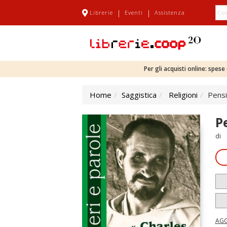
|
|
Librerie
Eventi
Assistenza
Per gli acquisti online: spes
Home
Saggistica
Religioni
Pensi
P
di
AGG