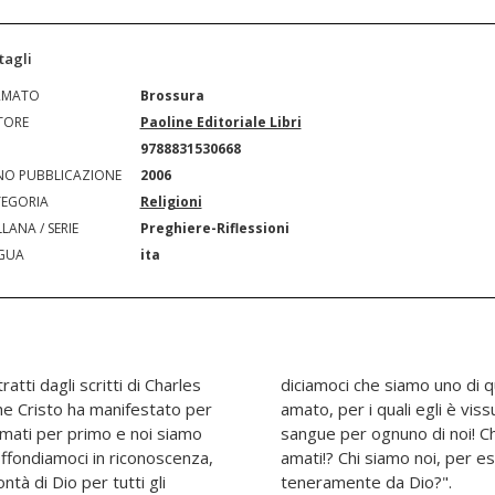
tagli
RMATO
Brossura
TORE
Paoline Editoriale Libri
N
9788831530668
O PUBBLICAZIONE
2006
EGORIA
Religioni
LANA / SERIE
Preghiere-Riflessioni
GUA
ita
ratti dagli scritti di Charles
li esseri che egli ha tanto
che Cristo ha manifestato per
morto: ha donato tutto il suo
 amati per primo e noi siamo
Che felicità d'essere tanto
ffondiamoci in riconoscenza,
tati così teneramente, e così
ntà di Dio per tutti gli
teneramente da Dio?".