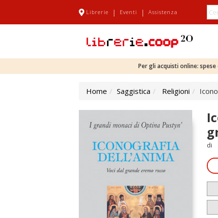
|
|
Librerie
Eventi
Assistenza
Per gli acquisti online: spes
Home
Saggistica
Religioni
Icono
I
g
di