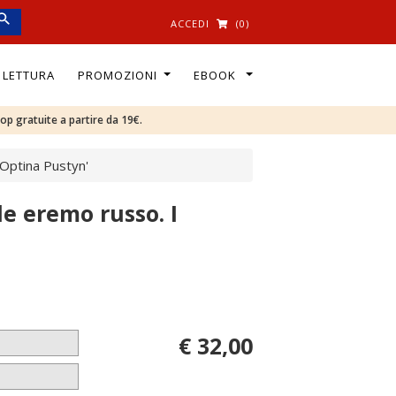
ACCEDI
(0)
I LETTURA
PROMOZIONI
EBOOK
oop gratuite a partire da 19€.
 Optina Pustyn'
de eremo russo. I
€ 32,00