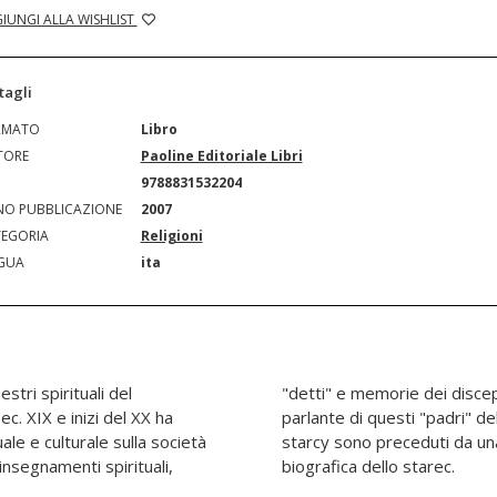
IUNGI ALLA WISHLIST
tagli
RMATO
Libro
TORE
Paoline Editoriale Libri
N
9788831532204
O PUBBLICAZIONE
2007
EGORIA
Religioni
GUA
ita
stri spirituali del
o il ritratto vivo e
c. XIX e inizi del XX ha
stiana. I testi dei singoli
le e culturale sulla società
a e puntuale presentazione
insegnamenti spirituali,
biografica dello starec.