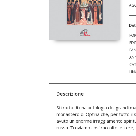
AGG
Det
FO
EDI
EA
ANN
CAT
LIN
Descrizione
Si tratta di una antologia dei grandi mae
"detti" e memorie dei discepoli, che ci dann
monastero di Optina che, per tutto il se
parlante di questi "padri" della Russia cri
avuto un enorme irraggiamento spiritua
starcy sono preceduti da una precis
russa. Troviamo così raccolte lettere, 