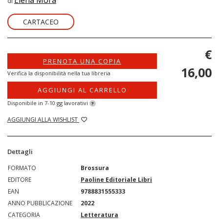
Elena Mora
di
CARTACEO
€
PRENOTA UNA COPIA
16,00
Verifica la disponibilità nella tua libreria
AGGIUNGI AL CARRELLO
Disponibile in 7-10 gg lavorativi
?
AGGIUNGI ALLA WISHLIST
Dettagli
FORMATO
Brossura
EDITORE
Paoline Editoriale Libri
EAN
9788831555333
ANNO PUBBLICAZIONE
2022
CATEGORIA
Letteratura