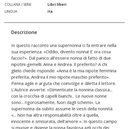
COLLANA / SERIE
Libri liberi
LINGUA
ita
Descrizione
In questo racconto una supernonna ci fa entrare nella
sua esperienza: «Oddio, divento nonna! E ora cosa
faccio?». Dal panico all'essere nonna di fatto di due
nipotini-gemelli: Anna e Andrea. Il preferito? A chi
glielo chiede risponde: «Anna è la mia nipote femmina
preferita, Andrea il mio nipote maschio preferito».
Penna agile e arguta che coinvolge e diletta il lettore.
L'Autrice avverte: «Dimenticate la nonnina classica...
con la crocchia di capelli bianchi... Le nuove nonne
sono... rigorosamente, fuori dagli schemi». La
supernonna da subito assume le vesti della nonnità:
«... Non hai altra responsabilità oltre a quella,
innocente e smisurata, dell'amore ». In questo campo
si muove e diviene la nonna favolosa agli occhi dei