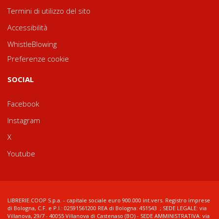
Termini di utilizzo del sito
Accessibilità
WhistleBlowing
Preferenze cookie
SOCIAL
Facebook
Instagram
X
Youtube
LIBRERIE.COOP S.p.a. - capitale sociale euro 900.000 int.vers. Registro imprese
di Bologna, C.F. e P.I.: 02591561200 REA di Bologna: 451543 ; SEDE LEGALE: via
Villanova, 29/7 - 40055 Villanova di Castenaso (BO) - SEDE AMMINISTRATIVA: via