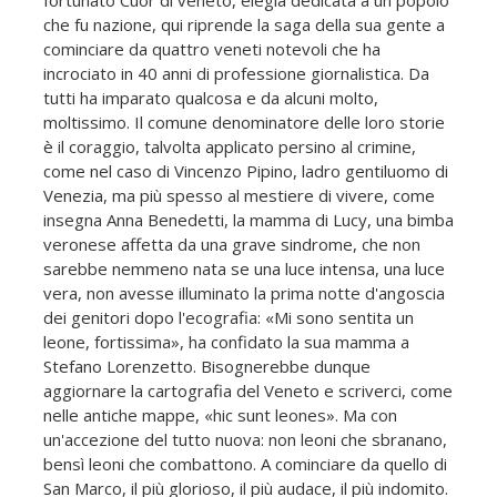
fortunato Cuor di veneto, elegia dedicata a un popolo
che fu nazione, qui riprende la saga della sua gente a
cominciare da quattro veneti notevoli che ha
incrociato in 40 anni di professione giornalistica. Da
tutti ha imparato qualcosa e da alcuni molto,
moltissimo. Il comune denominatore delle loro storie
è il coraggio, talvolta applicato persino al crimine,
come nel caso di Vincenzo Pipino, ladro gentiluomo di
Venezia, ma più spesso al mestiere di vivere, come
insegna Anna Benedetti, la mamma di Lucy, una bimba
veronese affetta da una grave sindrome, che non
sarebbe nemmeno nata se una luce intensa, una luce
vera, non avesse illuminato la prima notte d'angoscia
dei genitori dopo l'ecografia: «Mi sono sentita un
leone, fortissima», ha confidato la sua mamma a
Stefano Lorenzetto. Bisognerebbe dunque
aggiornare la cartografia del Veneto e scriverci, come
nelle antiche mappe, «hic sunt leones». Ma con
un'accezione del tutto nuova: non leoni che sbranano,
bensì leoni che combattono. A cominciare da quello di
San Marco, il più glorioso, il più audace, il più indomito.