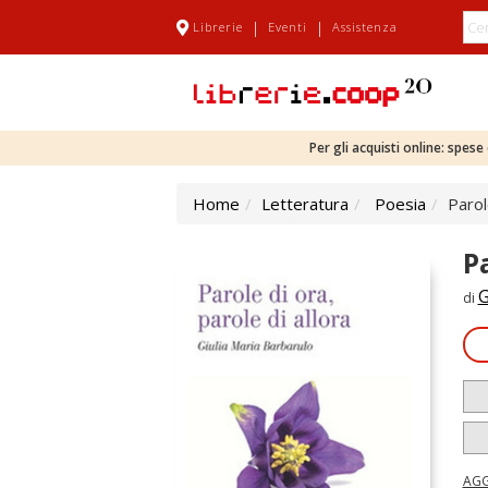
|
|
Librerie
Eventi
Assistenza
Per gli acquisti online: spes
Home
Letteratura
Poesia
Parol
Pa
G
di
AGG