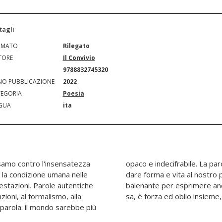
tagli
RMATO
Rilegato
TORE
Il Convivio
N
9788832745320
O PUBBLICAZIONE
2022
EGORIA
Poesia
GUA
ita
lsamo contro l'insensatezza
a identificare la realtà e a
a la condizione umana nelle
. Una scrittura intensa e
estazioni. Parole autentiche
osto e visionario. L'arte, si
ioni, al formalismo, alla
sa, è forza ed oblio insieme, c
 parola: il mondo sarebbe più