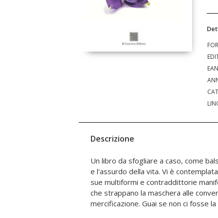
Det
FO
EDI
EA
ANN
CAT
LIN
Descrizione
Un libro da sfogliare a caso, come ba
opaco e indecifrabile. La parola aiuta 
e l'assurdo della vita. Vi è contemplat
dare forma e vita al nostro pensiero
sue multiformi e contraddittorie manif
balenante per esprimere anche l'io nasc
che strappano la maschera alle convenz
mercificazione. Guai se non ci fosse la