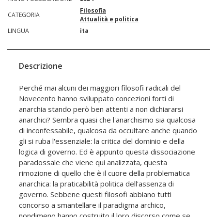
Filosofia
CATEGORIA
Attualità e politica
LINGUA
ita
Descrizione
Perché mai alcuni dei maggiori filosofi radicali del
Novecento hanno sviluppato concezioni forti di
anarchia stando però ben attenti a non dichiararsi
anarchici? Sembra quasi che l'anarchismo sia qualcosa
di inconfessabile, qualcosa da occultare anche quando
gli si ruba l'essenziale: la critica del dominio e della
logica di governo. Ed è appunto questa dissociazione
paradossale che viene qui analizzata, questa
rimozione di quello che è il cuore della problematica
anarchica: la praticabilità politica dell'assenza di
governo. Sebbene questi filosofi abbiano tutti
concorso a smantellare il paradigma archico,
nondimeno hanno costruito il loro discorso come se