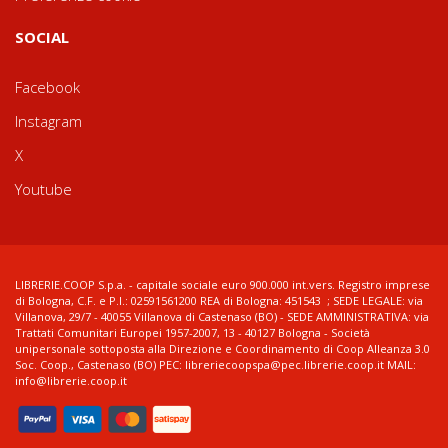
SOCIAL
Facebook
Instagram
X
Youtube
LIBRERIE.COOP S.p.a. - capitale sociale euro 900.000 int.vers. Registro imprese
di Bologna, C.F. e P.I.: 02591561200 REA di Bologna: 451543 ; SEDE LEGALE: via
Villanova, 29/7 - 40055 Villanova di Castenaso (BO) - SEDE AMMINISTRATIVA: via
Trattati Comunitari Europei 1957-2007, 13 - 40127 Bologna - Società
unipersonale sottoposta alla Direzione e Coordinamento di Coop Alleanza 3.0
Soc. Coop., Castenaso (BO) PEC: libreriecoopspa@pec.librerie.coop.it MAIL:
info@librerie.coop.it