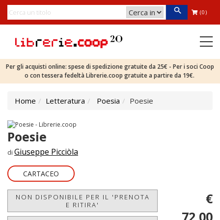
(0)
Per gli acquisti online: spese di spedizione gratuite da 25€ - Per i soci Coop
o con tessera fedeltà Librerie.coop gratuite a partire da 19€.
Home
Letteratura
Poesia
Poesie
Poesie
Giuseppe Picciòla
di
CARTACEO
€
NON DISPONIBILE PER IL 'PRENOTA
E RITIRA'
72,00