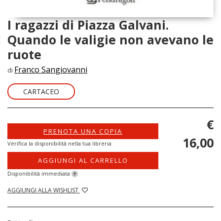
I ragazzi di Piazza Galvani.
Quando le valigie non avevano le
ruote
Franco Sangiovanni
di
CARTACEO
€
PRENOTA UNA COPIA
16,00
Verifica la disponibilità nella tua libreria
AGGIUNGI AL CARRELLO
Disponibilità immediata
?
AGGIUNGI ALLA WISHLIST