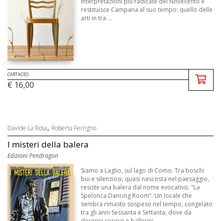
interpretazioni più radicate del Novecento e
restituisce Campana al suo tempo: quello delle
arti in tra ...
CARTACEO
€ 16,00
,
Davide La Rosa
Roberta Ferrigno
I misteri della balera
Edizioni Pendragon
Siamo a Laglio, sul lago di Como. Tra boschi
bui e silenziosi, quasi nascosta nel paesaggio,
resiste una balera dal nome evocativo: "La
Spelonca Dancing Room". Un locale che
sembra rimasto sospeso nel tempo, congelato
tra gli anni Sessanta e Settanta, dove da
decenni coppie e ballerini ...