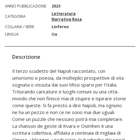
ANNO PUBBLICAZIONE
2023
Letteratura
CATEGORIA
Narrativa Rosa
COLLANA / SERIE
Linferno
LINGUA
ita
Descrizione
Il terzo scudetto del Napoli raccontato, con
umorismo e poesia, da molteplici prospettive di vita
sognata o vissuta dai suoi tifosi sparsi per l'Italia.
Triturando caricature e luoghi comuni su una città-
mondo che non finisce mai di stupire e ispirare storie
come queste. Si fa presto a dire Napoli, ma ognuno
ne ha un pezzo e non ce ne sono mai due uguali.
Come un puzzle che nessuno potrà mai completare.
La chanson de geste di Kvara e Osimhen è una
scrittura collettiva, affidata a centinaia di migliaia di
Omero, i blogger, i podcaster, le bacheche dei social,