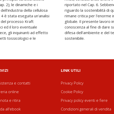
ap. 2); le dinamiche e i
i siano ancora in corso
ell'industria della cellulosa
ustrie, la situazione attuale
 4 è stata eseguita un'analisi
mbientale e sociale a livello
 del processo Kraft
delle linee di base di
ci ed il loro eventuale
li attori interessati alla
vece, gli inquinanti ad effetto
 nell'ottica dello sviluppo
etti tossicologici e le
sostenibile.
RVIZI
LINK UTILI
istenza e contatti
Privacy Policy
reria online
Cookie Policy
nota e ritira
Privacy policy eventi e fiere
da all'ebook
Condizioni generali di vendita