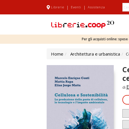
|
|
Librerie
Eventi
Assistenza
Per gli acquisti online: spes
Home
Architettura e urbanistica
C
C
c
E
di