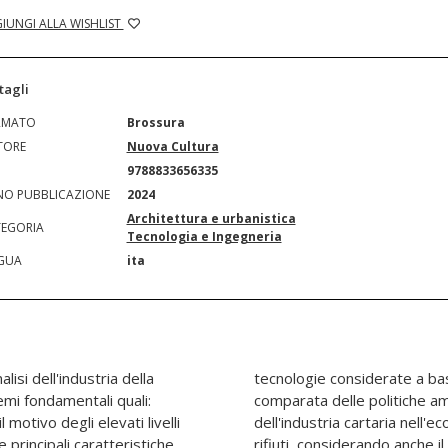
IUNGI ALLA WISHLIST
tagli
RMATO
Brossura
TORE
Nuova Cultura
N
9788833656335
O PUBBLICAZIONE
2024
Architettura e urbanistica
EGORIA
Tecnologia e Ingegneria
GUA
ita
lisi dell'industria della
 ambientale. Un'analisi
temi fondamentali quali:
 nel settore, il ruolo
l motivo degli elevati livelli
circolare e la gestione dei
 principali caratteristiche
ntroverso della biomassa, è