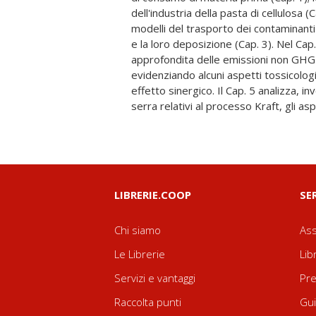
dell'industria della pasta di cellulosa (C
riportato nel Cap. 6. Sebbene molti stud
modelli del trasporto dei contaminanti d
riguardo la sostenibilità di queste ind
e la loro deposizione (Cap. 3). Nel Cap.
rimane critica per l'enorme impatto a
approfondita delle emissioni non GHG
globale. Il presente lavoro intende dare 
evidenziando alcuni aspetti tossicologi
conoscenza al fine di dare supporto a tutti g
effetto sinergico. Il Cap. 5 analizza, in
difesa dell'ambiente e del territorio
serra relativi al processo Kraft, gli asp
LIBRERIE.COOP
SE
Chi siamo
Ass
Le Librerie
Lib
Servizi e vantaggi
Pre
Raccolta punti
Gui