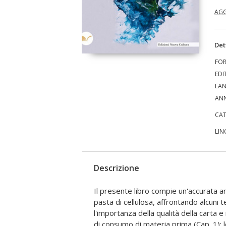
AGG
Det
FO
EDI
EA
ANN
CAT
LIN
Descrizione
Il presente libro compie un'accurata ana
tecnologie considerate a basso impatto
pasta di cellulosa, affrontando alcuni 
comparata delle politiche ambientali
l'importanza della qualità della carta e i
dell'industria cartaria nell'economia 
di consumo di materia prima (Cap. 1); le
rifiuti, considerando anche il ruolo co