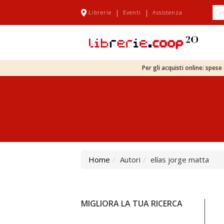
|
|
Librerie
Eventi
Assistenza
Per gli acquisti online: spes
Home
Autori
elías jorge matta
MIGLIORA LA TUA RICERCA