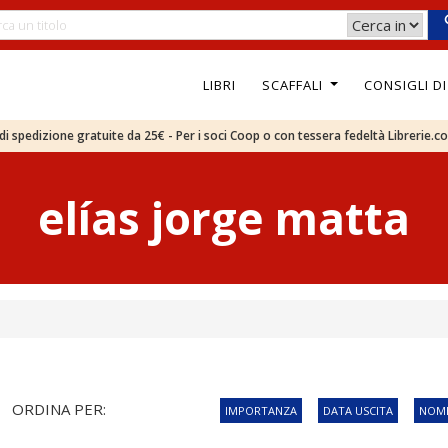
LIBRI
SCAFFALI
CONSIGLI D
e di spedizione gratuite da 25€ - Per i soci Coop o con tessera fedeltà Librerie.c
elías jorge matta
ORDINA PER:
IMPORTANZA
DATA USCITA
NOME