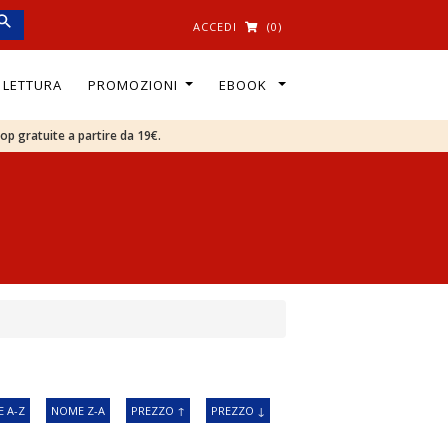
ACCEDI
(0)
I LETTURA
PROMOZIONI
EBOOK
oop gratuite a partire da 19€.
 A-Z
NOME Z-A
PREZZO ↑
PREZZO ↓