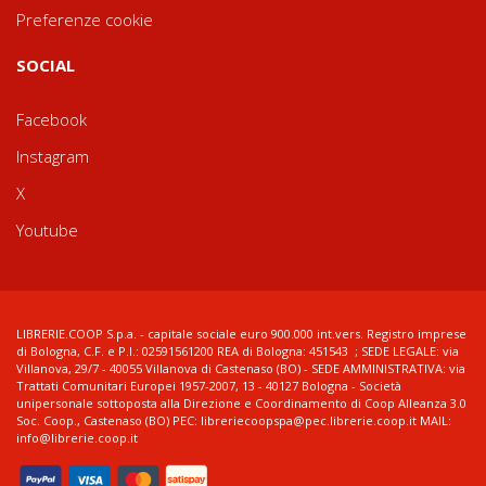
Preferenze cookie
SOCIAL
Facebook
Instagram
X
Youtube
LIBRERIE.COOP S.p.a. - capitale sociale euro 900.000 int.vers. Registro imprese
di Bologna, C.F. e P.I.: 02591561200 REA di Bologna: 451543 ; SEDE LEGALE: via
Villanova, 29/7 - 40055 Villanova di Castenaso (BO) - SEDE AMMINISTRATIVA: via
Trattati Comunitari Europei 1957-2007, 13 - 40127 Bologna - Società
unipersonale sottoposta alla Direzione e Coordinamento di Coop Alleanza 3.0
Soc. Coop., Castenaso (BO) PEC: libreriecoopspa@pec.librerie.coop.it MAIL:
info@librerie.coop.it