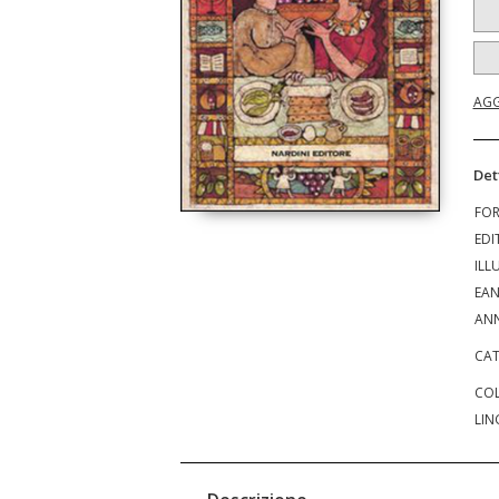
AGG
Det
FO
EDI
ILL
EA
ANN
CAT
COL
LIN