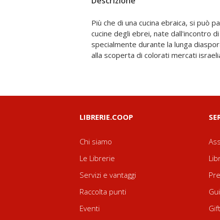
Descrizione
Più che di una cucina ebraica, si può pa
piatti askhenaziti e sefarditi, delle tr
cucine degli ebrei, nate dall'incontro d
ricette delle feste che illustrano la pratica
specialmente durante la lunga diaspora
alla scoperta di colorati mercati israelia
LIBRERIE.COOP
SE
Chi siamo
Ass
Le Librerie
Lib
Servizi e vantaggi
Pre
Raccolta punti
Gui
Eventi
Gif