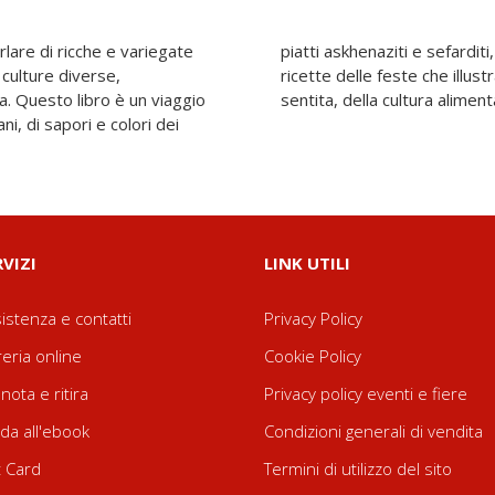
rlare di ricche e variegate
adizioni popolari, di riti e
i culture diverse,
 quotidiana, vera e
. Questo libro è un viaggio
sentita, della cultura alimen
ni, di sapori e colori dei
RVIZI
LINK UTILI
istenza e contatti
Privacy Policy
reria online
Cookie Policy
nota e ritira
Privacy policy eventi e fiere
da all'ebook
Condizioni generali di vendita
t Card
Termini di utilizzo del sito