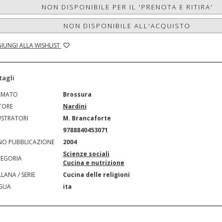
NON DISPONIBILE PER IL 'PRENOTA E RITIRA'
NON DISPONIBILE ALL'ACQUISTO
IUNGI ALLA WISHLIST
tagli
RMATO
Brossura
TORE
Nardini
USTRATORI
M. Brancaforte
N
9788840453071
O PUBBLICAZIONE
2004
Scienze sociali
EGORIA
Cucina e nutrizione
LANA / SERIE
Cucina delle religioni
GUA
ita