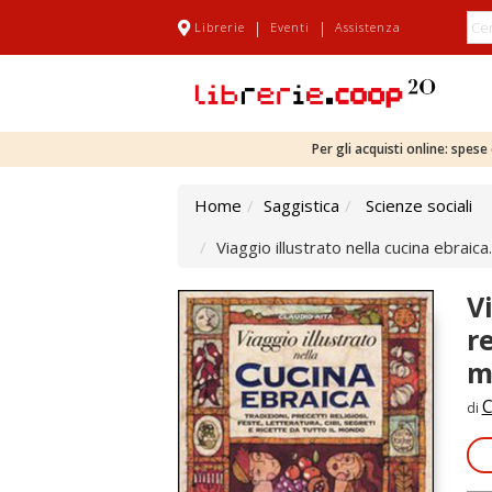
|
|
Librerie
Eventi
Assistenza
Per gli acquisti online: spes
Home
Saggistica
Scienze sociali
Viaggio illustrato nella cucina ebraica
V
re
m
C
di