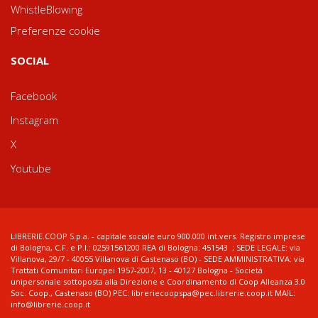
WhistleBlowing
Preferenze cookie
SOCIAL
Facebook
Instagram
X
Youtube
LIBRERIE.COOP S.p.a. - capitale sociale euro 900.000 int.vers. Registro imprese
di Bologna, C.F. e P.I.: 02591561200 REA di Bologna: 451543 ; SEDE LEGALE: via
Villanova, 29/7 - 40055 Villanova di Castenaso (BO) - SEDE AMMINISTRATIVA: via
Trattati Comunitari Europei 1957-2007, 13 - 40127 Bologna - Società
unipersonale sottoposta alla Direzione e Coordinamento di Coop Alleanza 3.0
Soc. Coop., Castenaso (BO) PEC: libreriecoopspa@pec.librerie.coop.it MAIL:
info@librerie.coop.it