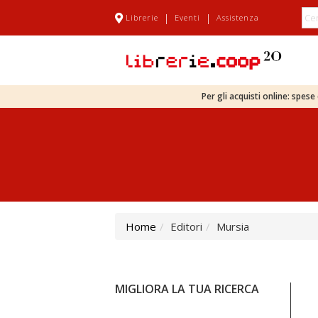
|
|
Librerie
Eventi
Assistenza
Per gli acquisti online: spes
Home
Editori
Mursia
MIGLIORA LA TUA RICERCA