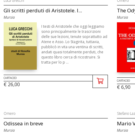
Luca Grecchi
Omero
Gli scritti perduti di Aristotele. I...
The Ody
Mursia
Mursia
I testi di Aristotele che oggi leggiamo
sono principalmente le trascrizioni
delle sue lezioni, tenute soprattutto ad
Atene e Asso. Lo Stagirita, tuttavia,
pubblicò in vita una ventina di scritti,
andati quasi totalmente perduti, che
questo libro cerca di ricostruire. Si
tratta per lo p ...
CARTACEO
CARTACEO
€ 26,00
€ 6,90
Omero
Stefano La
Odissea in breve
Mario Vi
Mursia
Mursia