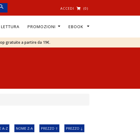
ACCEDI
(0)
I LETTURA
PROMOZIONI
EBOOK
oop gratuite a partire da 19€.
 A-Z
NOME Z-A
PREZZO ↑
PREZZO ↓