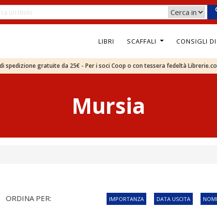
LIBRI
SCAFFALI
CONSIGLI D
e di spedizione gratuite da 25€ - Per i soci Coop o con tessera fedeltà Librerie.c
Mursia
ORDINA PER:
IMPORTANZA
DATA USCITA
NOME