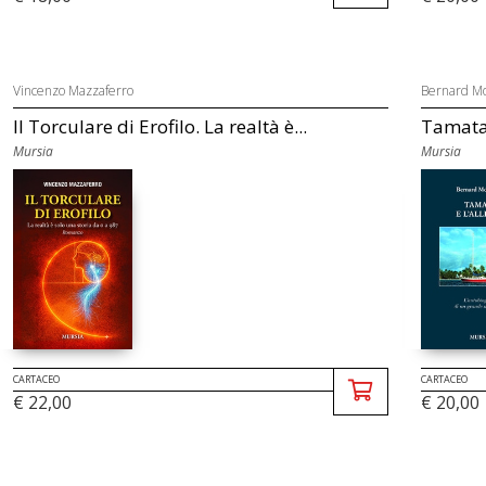
Vincenzo Mazzaferro
Bernard Mo
Il Torculare di Erofilo. La realtà è...
Tamata 
Mursia
Mursia
CARTACEO
CARTACEO
€ 22,00
€ 20,00