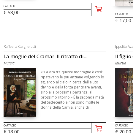
CARTACEO
€ 58,00
CARTACEO
€ 17,00
Raffaella Cargnelutti
Ippolita Ava
La moglie del Cramar. Il ritratto di...
Il figli
Mursia
Mursia
«"La vita tra queste montagne è così"
ripetevano le più anziane volgendo lo
sguardo al cielo in cerca dell'aiuto
divino e della forza per tirare avanti,
sino alla prossima partenza, al
prossimo ritorno.» È la seconda metà
del Settecento e non sono molte le
donne della Carnia, anche di ...
CARTACEO
CARTACEO
€ 18,00
€ 20,00