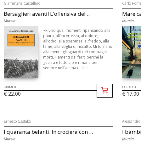
Giammaria Castellaro
Carlo Rom
Bersaglieri avanti! L'offensiva del ...
Mare ca
Mursia
Mursia
«Rivivo quei momenti ripensando alla
paura, all'incertezza, al dolore,
all'odio, alla speranza, al freddo, alla
fame, alla voglia di riscatto. Mi tornano
alla mente gli sguardi dei compagni
morti, i lamenti dei feriti perché la
guerra è tutto ciò e rimane per
sempre nell'anima di chi l ...
CARTACEO
CARTACEO
€ 22,00
€ 17,00
Ernesto Gastaldi
Alessandro
I quaranta belanti. In crociera con ...
I bambi
Mursia
Mursia