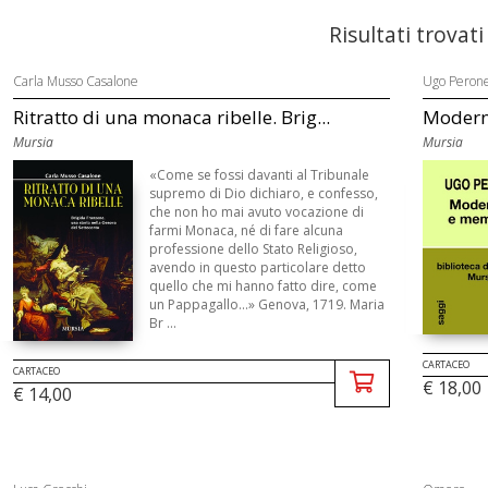
Risultati trovati
Carla Musso Casalone
Ugo Peron
Ritratto di una monaca ribelle. Brig...
Modern
Mursia
Mursia
«Come se fossi davanti al Tribunale
supremo di Dio dichiaro, e confesso,
che non ho mai avuto vocazione di
farmi Monaca, né di fare alcuna
professione dello Stato Religioso,
avendo in questo particolare detto
quello che mi hanno fatto dire, come
un Pappagallo...» Genova, 1719. Maria
Br ...
CARTACEO
CARTACEO
€ 18,00
€ 14,00