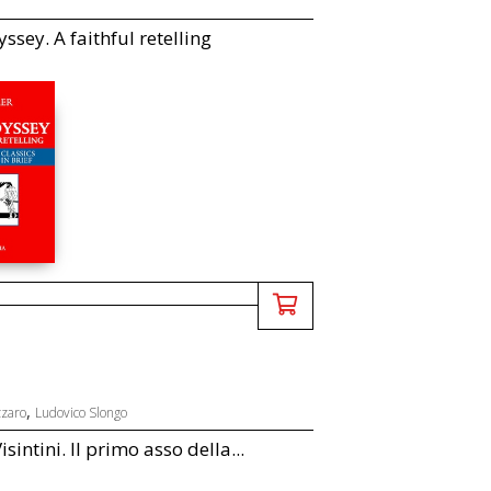
ssey. A faithful retelling
,
zzaro
Ludovico Slongo
sintini. Il primo asso della...