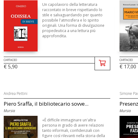
Un capolavoro della letteratura
raccontato in breve rispettando lo
stile e salvaguardando per quanto
possibile l'atmosfera e lo spirito
originali. Una forma di divulgazione
propedeutica a una lettura più
approfondita.
CARTACEO
CARTACEO
€ 5,90
€ 17,00
Andrea Pettini
Simone Pav
Piero Sraffa, il bibliotecario sovve...
Presenze
Mursia
Mursia
«È difficile immaginare un'altra
persona in grado di avere relazioni
tanto informali, confidenziali con
figure così rilevanti nella storia della