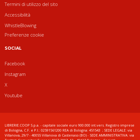
Termini di utilizzo del sito
Accessibilità
WhistleBlowing
Preferenze cookie
SOCIAL
Facebook
Instagram
X
Youtube
LIBRERIE.COOP S.p.a. - capitale sociale euro 900.000 int.vers. Registro imprese
di Bologna, C.F. e P.I.: 02591561200 REA di Bologna: 451543 ; SEDE LEGALE: via
Villanova, 29/7 - 40055 Villanova di Castenaso (BO) - SEDE AMMINISTRATIVA: via