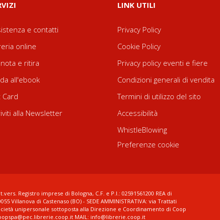
RVIZI
LINK UTILI
istenza e contatti
Privacy Policy
reria online
Cookie Policy
nota e ritira
Privacy policy eventi e fiere
da all'ebook
Condizioni generali di vendita
t Card
Termini di utilizzo del sito
riviti alla Newsletter
Accessibilità
WhistleBlowing
Preferenze cookie
t.vers. Registro imprese di Bologna, C.F. e P.I.: 02591561200 REA di
0055 Villanova di Castenaso (BO) - SEDE AMMINISTRATIVA: via Trattati
ocietà unipersonale sottoposta alla Direzione e Coordinamento di Coop
coopspa@pec.librerie.coop.it MAIL: info@librerie.coop.it