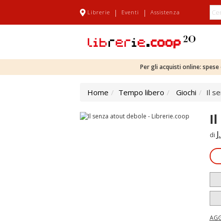
|
|
Librerie
Eventi
Assistenza
Per gli acquisti online: spes
Home
Tempo libero
Giochi
Il s
I
J
di
AGG