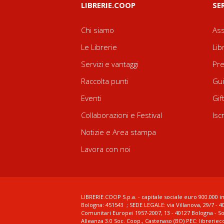
LIBRERIE.COOP
SE
Chi siamo
Ass
Le Librerie
Lib
Servizi e vantaggi
Pre
Raccolta punti
Gui
Eventi
Gif
Collaborazioni e Festival
Isc
Notizie e Area stampa
Lavora con noi
LIBRERIE.COOP S.p.a. - capitale sociale euro 900.000 in
Bologna: 451543 ; SEDE LEGALE: via Villanova, 29/7 - 4
Comunitari Europei 1957-2007, 13 - 40127 Bologna - S
Alleanza 3.0 Soc. Coop., Castenaso (BO) PEC: librerie