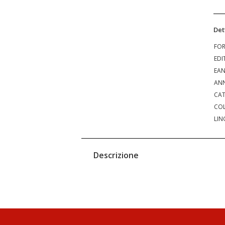
Det
FO
EDI
EA
ANN
CAT
COL
LIN
Descrizione