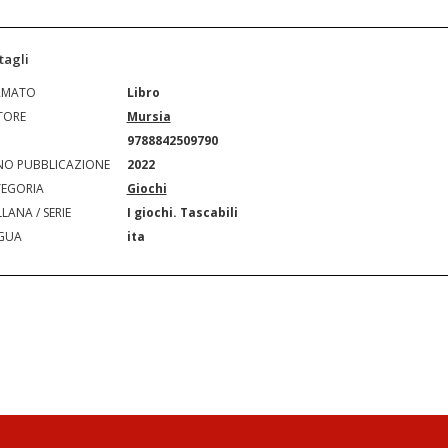
tagli
RMATO
Libro
TORE
Mursia
N
9788842509790
O PUBBLICAZIONE
2022
EGORIA
Giochi
LANA / SERIE
I giochi. Tascabili
GUA
ita