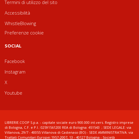
Termini di utilizzo del sito
Accessibilità
WhistleBlowing
Preferenze cookie
SOCIAL
Facebook
Instagram
X
Youtube
LIBRERIE.COOP S.p.a. - capitale sociale euro 900.000 int.vers. Registro imprese
di Bologna, C.F. e P.I.: 02591561200 REA di Bologna: 451543 ; SEDE LEGALE: via
Villanova, 29/7 - 40055 Villanova di Castenaso (BO) - SEDE AMMINISTRATIVA: via
Trattati Comunitari Europei 1957-2007, 13 - 40127 Bologna - Società