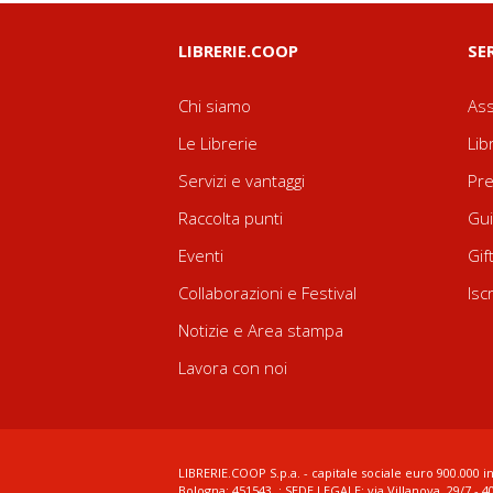
LIBRERIE.COOP
SE
Chi siamo
Ass
Le Librerie
Lib
Servizi e vantaggi
Pre
Raccolta punti
Gui
Eventi
Gif
Collaborazioni e Festival
Isc
Notizie e Area stampa
Lavora con noi
LIBRERIE.COOP S.p.a. - capitale sociale euro 900.000 in
Bologna: 451543 ; SEDE LEGALE: via Villanova, 29/7 - 4