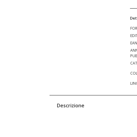
Det
FO
EDI
EA
AN
PUB
CAT
COL
LIN
Descrizione