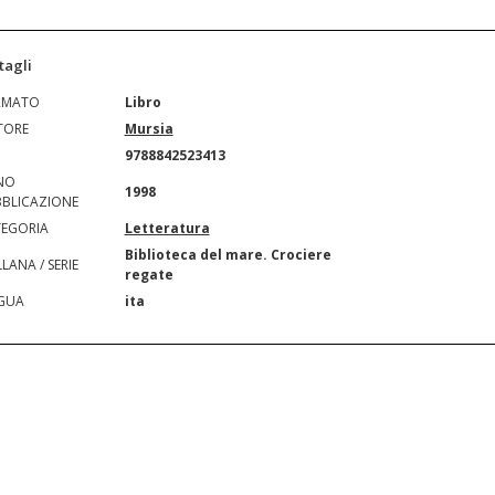
tagli
RMATO
Libro
TORE
Mursia
N
9788842523413
NO
1998
BLICAZIONE
EGORIA
Letteratura
Biblioteca del mare. Crociere
LANA / SERIE
regate
GUA
ita