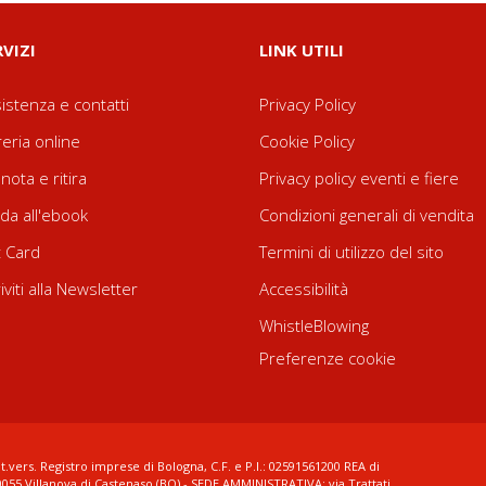
RVIZI
LINK UTILI
istenza e contatti
Privacy Policy
reria online
Cookie Policy
nota e ritira
Privacy policy eventi e fiere
da all'ebook
Condizioni generali di vendita
t Card
Termini di utilizzo del sito
riviti alla Newsletter
Accessibilità
WhistleBlowing
Preferenze cookie
t.vers. Registro imprese di Bologna, C.F. e P.I.: 02591561200 REA di
0055 Villanova di Castenaso (BO) - SEDE AMMINISTRATIVA: via Trattati