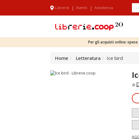
|
|
Librerie
Eventi
Assistenza
Per gli acquisti online: spes
Home
Letteratura
Ice bird
Ic
D
di
AGG