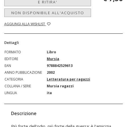
E RITIRA'
NON DISPONIBILE ALL'ACQUISTO
AGGIUNGI ALLA WISHLIST
Dettagli
FORMATO
Libro
EDITORE
Mursia
EAN
9788842529613
ANNO PUBBLICAZIONE
2002
CATEGORIA
Letteratura per ragazzi
COLLANA / SERIE
Mursia ragazzi
LINGUA
ita
Descrizione
Più forte dell'odio, più forte della guerra: è l'amicizia