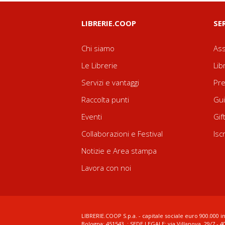
LIBRERIE.COOP
SE
Chi siamo
Ass
Le Librerie
Lib
Servizi e vantaggi
Pre
Raccolta punti
Gui
Eventi
Gif
Collaborazioni e Festival
Isc
Notizie e Area stampa
Lavora con noi
LIBRERIE.COOP S.p.a. - capitale sociale euro 900.000 in
Bologna: 451543 ; SEDE LEGALE: via Villanova, 29/7 - 4