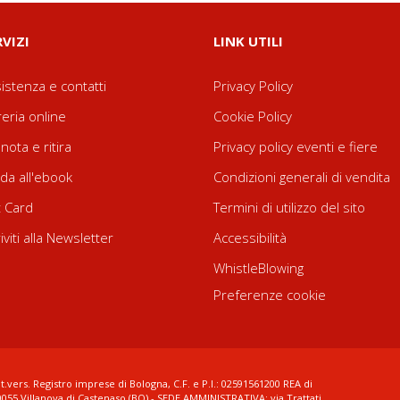
RVIZI
LINK UTILI
istenza e contatti
Privacy Policy
reria online
Cookie Policy
nota e ritira
Privacy policy eventi e fiere
da all'ebook
Condizioni generali di vendita
t Card
Termini di utilizzo del sito
riviti alla Newsletter
Accessibilità
WhistleBlowing
Preferenze cookie
t.vers. Registro imprese di Bologna, C.F. e P.I.: 02591561200 REA di
0055 Villanova di Castenaso (BO) - SEDE AMMINISTRATIVA: via Trattati