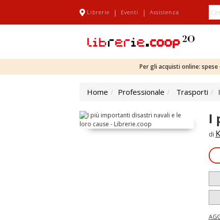
|
|
Librerie
Eventi
Assistenza
Per gli acquisti online: spes
Home
Professionale
Trasporti
I
K
di
AGG