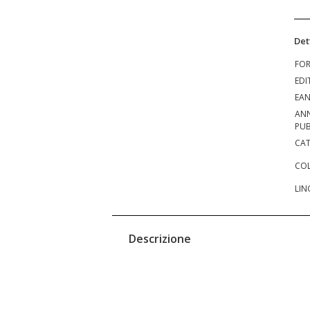
Det
FO
EDI
EA
AN
PUB
CAT
COL
LIN
Descrizione