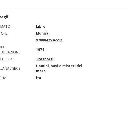
tagli
RMATO
Libro
TORE
Mursia
N
9788842536512
NO
1974
BLICAZIONE
EGORIA
Trasporti
Uomini, navi e misteri del
LANA / SERIE
mare
GUA
ita