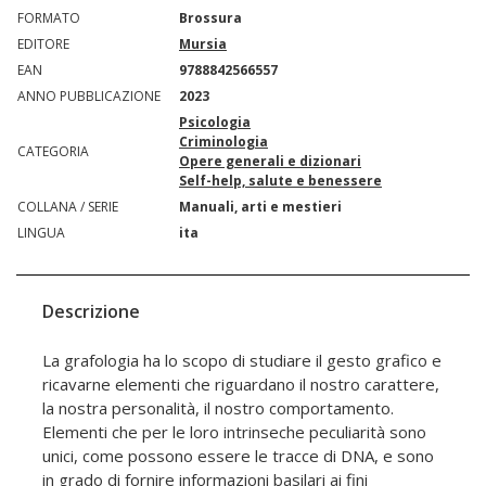
FORMATO
Brossura
EDITORE
Mursia
EAN
9788842566557
ANNO PUBBLICAZIONE
2023
Psicologia
Criminologia
CATEGORIA
Opere generali e dizionari
Self-help, salute e benessere
COLLANA / SERIE
Manuali, arti e mestieri
LINGUA
ita
Descrizione
La grafologia ha lo scopo di studiare il gesto grafico e
ricavarne elementi che riguardano il nostro carattere,
la nostra personalità, il nostro comportamento.
Elementi che per le loro intrinseche peculiarità sono
unici, come possono essere le tracce di DNA, e sono
in grado di fornire informazioni basilari ai fini