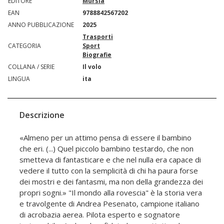
EDITORE
Mursia
EAN
9788842567202
ANNO PUBBLICAZIONE
2025
Trasporti
CATEGORIA
Sport
Biografie
COLLANA / SERIE
Il volo
LINGUA
ita
Descrizione
«Almeno per un attimo pensa di essere il bambino
che eri. (...) Quel piccolo bambino testardo, che non
smetteva di fantasticare e che nel nulla era capace di
vedere il tutto con la semplicità di chi ha paura forse
dei mostri e dei fantasmi, ma non della grandezza dei
propri sogni.» "Il mondo alla rovescia" è la storia vera
e travolgente di Andrea Pesenato, campione italiano
di acrobazia aerea. Pilota esperto e sognatore