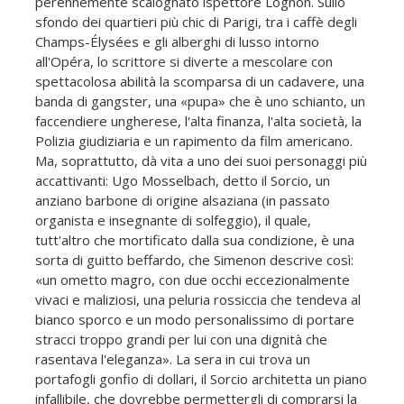
perennemente scalognato ispettore Lognon. Sullo
sfondo dei quartieri più chic di Parigi, tra i caffè degli
Champs-Élysées e gli alberghi di lusso intorno
all'Opéra, lo scrittore si diverte a mescolare con
spettacolosa abilità la scomparsa di un cadavere, una
banda di gangster, una «pupa» che è uno schianto, un
faccendiere ungherese, l'alta finanza, l'alta società, la
Polizia giudiziaria e un rapimento da film americano.
Ma, soprattutto, dà vita a uno dei suoi personaggi più
accattivanti: Ugo Mosselbach, detto il Sorcio, un
anziano barbone di origine alsaziana (in passato
organista e insegnante di solfeggio), il quale,
tutt'altro che mortificato dalla sua condizione, è una
sorta di guitto beffardo, che Simenon descrive così:
«un ometto magro, con due occhi eccezionalmente
vivaci e maliziosi, una peluria rossiccia che tendeva al
bianco sporco e un modo personalissimo di portare
stracci troppo grandi per lui con una dignità che
rasentava l'eleganza». La sera in cui trova un
portafogli gonfio di dollari, il Sorcio architetta un piano
infallibile, che dovrebbe permettergli di comprarsi la