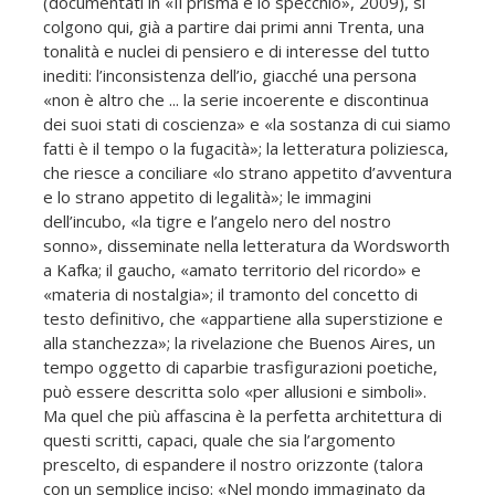
(documentati in «Il prisma e lo specchio», 2009), si
colgono qui, già a partire dai primi anni Trenta, una
tonalità e nuclei di pensiero e di interesse del tutto
inediti: l’inconsistenza dell’io, giacché una persona
«non è altro che ... la serie incoerente e discontinua
dei suoi stati di coscienza» e «la sostanza di cui siamo
fatti è il tempo o la fugacità»; la letteratura poliziesca,
che riesce a conciliare «lo strano appetito d’avventura
e lo strano appetito di legalità»; le immagini
dell’incubo, «la tigre e l’angelo nero del nostro
sonno», disseminate nella letteratura da Wordsworth
a Kafka; il gaucho, «amato territorio del ricordo» e
«materia di nostalgia»; il tramonto del concetto di
testo definitivo, che «appartiene alla superstizione e
alla stanchezza»; la rivelazione che Buenos Aires, un
tempo oggetto di caparbie trasfigurazioni poetiche,
può essere descritta solo «per allusioni e simboli».
Ma quel che più affascina è la perfetta architettura di
questi scritti, capaci, quale che sia l’argomento
prescelto, di espandere il nostro orizzonte (talora
con un semplice inciso: «Nel mondo immaginato da