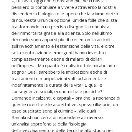
–, tuttavia, oggi non ci bastano più, né ci basta il
pensiero di continuare a vivere attraverso la nostra
discendenza biologica o le opere che lasciamo dietro
di noi. Resta un’unica opzione, un’idea folle che si sta
trasformando in un preciso disegno: la conquista
dell’immortalità grazie alla scienza. Solo nell’ultimo
decennio sono apparsi più di trecentomila articoli
sull’invecchiamento e l’estensione della vita, e oltre
settecento aziende emergenti hanno investito
complessivamente decine di miliardi di dollari
nell’impresa. Ma quanto è realistico tale mirabolante
sogno? Quali sarebbero le implicazioni etiche di
trattamenti o manipolazioni volti ad aumentare
indefinitamente la durata della vita? E quali le
conseguenze sociali, economiche e politiche?
Domande incalzanti, e capitali – ora che la risonanza di
queste ricerche e le aspettative, spesso illusorie, da
esse suscitate sono al culmine –, alle quali
Ramakrishnan cerca di rispondere attraverso
un’analisi approfondita della fisiologia
dell’invecchiamento e delle tecniche allo studio per