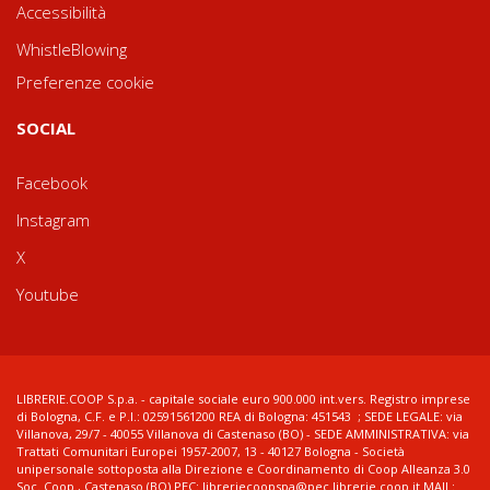
Accessibilità
WhistleBlowing
Preferenze cookie
SOCIAL
Facebook
Instagram
X
Youtube
LIBRERIE.COOP S.p.a. - capitale sociale euro 900.000 int.vers. Registro imprese
di Bologna, C.F. e P.I.: 02591561200 REA di Bologna: 451543 ; SEDE LEGALE: via
Villanova, 29/7 - 40055 Villanova di Castenaso (BO) - SEDE AMMINISTRATIVA: via
Trattati Comunitari Europei 1957-2007, 13 - 40127 Bologna - Società
unipersonale sottoposta alla Direzione e Coordinamento di Coop Alleanza 3.0
Soc. Coop., Castenaso (BO) PEC: libreriecoopspa@pec.librerie.coop.it MAIL: