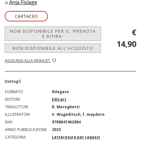
Anja Fislage
di
CARTACEO
€
NON DISPONIBILE PER IL 'PRENOTA
E RITIRA'
14,90
NON DISPONIBILE ALL'ACQUISTO
AGGIUNGI ALLA WISHLIST
Dettagli
FORMATO
Rilegato
EDITORE
Edicart
TRADUTTORI
B. Mereghetti
ILLUSTRATORI
V. Wugeditsch, f. maydorn
EAN
9788847462984
ANNO PUBBLICAZIONE
2023
CATEGORIA
Letteratura per ragazzi