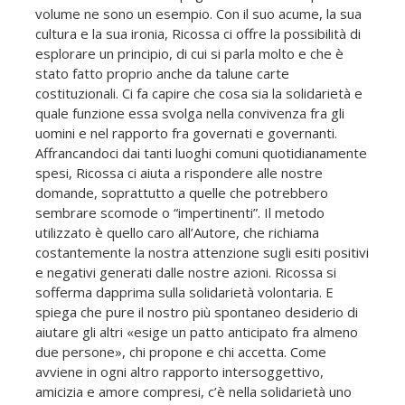
volume ne sono un esempio. Con il suo acume, la sua
cultura e la sua ironia, Ricossa ci offre la possibilità di
esplorare un principio, di cui si parla molto e che è
stato fatto proprio anche da talune carte
costituzionali. Ci fa capire che cosa sia la solidarietà e
quale funzione essa svolga nella convivenza fra gli
uomini e nel rapporto fra governati e governanti.
Affrancandoci dai tanti luoghi comuni quotidianamente
spesi, Ricossa ci aiuta a rispondere alle nostre
domande, soprattutto a quelle che potrebbero
sembrare scomode o “impertinenti”. Il metodo
utilizzato è quello caro all’Autore, che richiama
costantemente la nostra attenzione sugli esiti positivi
e negativi generati dalle nostre azioni. Ricossa si
sofferma dapprima sulla solidarietà volontaria. E
spiega che pure il nostro più spontaneo desiderio di
aiutare gli altri «esige un patto anticipato fra almeno
due persone», chi propone e chi accetta. Come
avviene in ogni altro rapporto intersoggettivo,
amicizia e amore compresi, c’è nella solidarietà uno