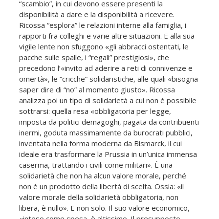
“scambio”, in cui devono essere presenti la
disponibilità a dare e la disponibilità a ricevere.
Ricossa “esplora” le relazioni interne alla famiglia, i
rapporti fra colleghi e varie altre situazioni. E alla sua
vigile lente non sfuggono «gli abbracci ostentati, le
pacche sulle spalle, i “regali” prestigiosi», che
precedono l’«invito ad aderire a reti di connivenze e
omertà», le “cricche” solidaristiche, alle quali «bisogna
saper dire di “no” al momento giusto». Ricossa
analizza poi un tipo di solidarietà a cui non è possibile
sottrarsi: quella resa «obbligatoria per legge,
imposta da politici demagoghi, pagata da contribuenti
inermi, goduta massimamente da burocrati pubblici,
inventata nella forma moderna da Bismarck, il cui
ideale era trasformare la Prussia in un’unica immensa
caserma, trattando i civili come militari». È una
solidarietà che non ha alcun valore morale, perché
non è un prodotto della libertà di scelta. Ossia: «il
valore morale della solidarietà obbligatoria, non
libera, è nullo». E non solo. Il suo valore economico,
«inteso come spesa, è altissimo. Il presupposto