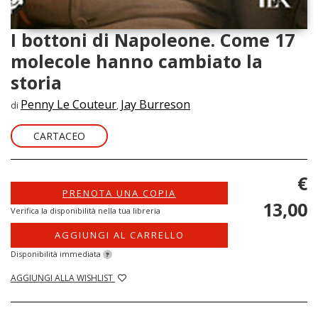
I bottoni di Napoleone. Come 17
molecole hanno cambiato la
storia
Penny Le Couteur
Jay Burreson
di
,
CARTACEO
€
PRENOTA UNA COPIA
13,00
Verifica la disponibilità nella tua libreria
AGGIUNGI AL CARRELLO
Disponibilità immediata
?
AGGIUNGI ALLA WISHLIST