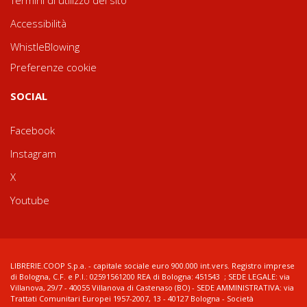
Termini di utilizzo del sito
Accessibilità
WhistleBlowing
Preferenze cookie
SOCIAL
Facebook
Instagram
X
Youtube
LIBRERIE.COOP S.p.a. - capitale sociale euro 900.000 int.vers. Registro imprese
di Bologna, C.F. e P.I.: 02591561200 REA di Bologna: 451543 ; SEDE LEGALE: via
Villanova, 29/7 - 40055 Villanova di Castenaso (BO) - SEDE AMMINISTRATIVA: via
Trattati Comunitari Europei 1957-2007, 13 - 40127 Bologna - Società