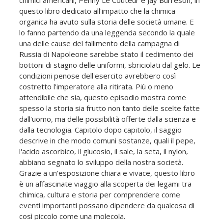
chimici americani, Penny Le Couteur e Jay Burreson, in
questo libro dedicato all'impatto che la chimica
organica ha avuto sulla storia delle società umane. E
lo fanno partendo da una leggenda secondo la quale
una delle cause del fallimento della campagna di
Russia di Napoleone sarebbe stato il cedimento dei
bottoni di stagno delle uniformi, sbriciolati dal gelo. Le
condizioni penose dell'esercito avrebbero così
costretto l'imperatore alla ritirata. Più o meno
attendibile che sia, questo episodio mostra come
spesso la storia sia frutto non tanto delle scelte fatte
dall'uomo, ma delle possibilità offerte dalla scienza e
dalla tecnologia. Capitolo dopo capitolo, il saggio
descrive in che modo comuni sostanze, quali il pepe,
l'acido ascorbico, il glucosio, il sale, la seta, il nylon,
abbiano segnato lo sviluppo della nostra società.
Grazie a un'esposizione chiara e vivace, questo libro
è un affascinate viaggio alla scoperta dei legami tra
chimica, cultura e storia per comprendere come
eventi importanti possano dipendere da qualcosa di
così piccolo come una molecola.