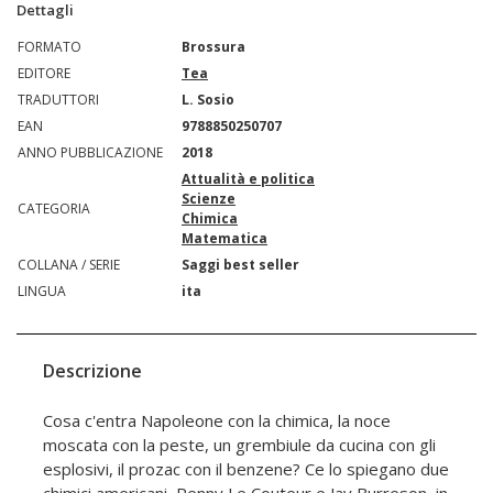
Dettagli
FORMATO
Brossura
EDITORE
Tea
TRADUTTORI
L. Sosio
EAN
9788850250707
ANNO PUBBLICAZIONE
2018
Attualità e politica
Scienze
CATEGORIA
Chimica
Matematica
COLLANA / SERIE
Saggi best seller
LINGUA
ita
Descrizione
Cosa c'entra Napoleone con la chimica, la noce
moscata con la peste, un grembiule da cucina con gli
esplosivi, il prozac con il benzene? Ce lo spiegano due