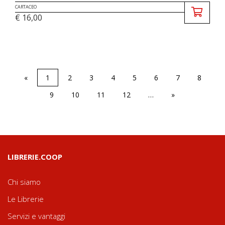
CARTACEO
€ 16,00
«
1
2
3
4
5
6
7
8
9
10
11
12
…
»
LIBRERIE.COOP
Chi siamo
Le Librerie
Servizi e vantaggi