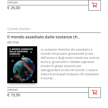
CARTACEO
€ 26,00
Carmelo Scordino
Il mondo assediato dalle sostanze ch...
EBS Print
Le sostanze chimiche che assediano il
mondo minacciano gravemente la vita
dell'uomo e degli esseri viventi ma scienza,
tecnica, governanti e cittadini sapranno
trovare le giuste soluzioni per
salvaguardare la vita nel mondo. L'autore
indica le principali sostanze che assediano
il mondo ...
CARTACEO
€ 19,90