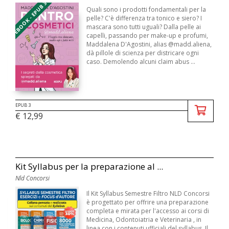
EBOOK - EPUB 3
Quali sono i prodotti fondamentali per la
pelle? C'è differenza tra tonico e siero? I
mascara sono tutti uguali? Dalla pelle ai
capelli, passando per make-up e profumi,
Maddalena D'Agostini, alias @madd.aliena,
dà pillole di scienza per districare ogni
caso. Demolendo alcuni claim abus ...
EPUB 3
€ 12,99
Kit Syllabus per la preparazione al ...
Nld Concorsi
Il Kit Syllabus Semestre Filtro NLD Concorsi
è progettato per offrire una preparazione
completa e mirata per l'accesso ai corsi di
Medicina, Odontoiatria e Veterinaria , in
linea con i contenuti ufficiali del syllabus. Il